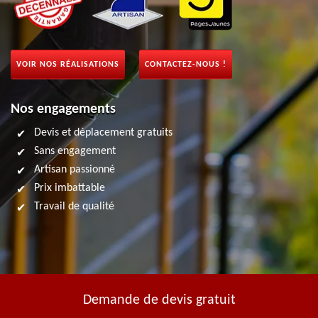
VOIR NOS RÉALISATIONS
CONTACTEZ-NOUS !
Nos engagements
Devis et déplacement gratuits
Sans engagement
Artisan passionné
Prix imbattable
Travail de qualité
Demande de devis gratuit