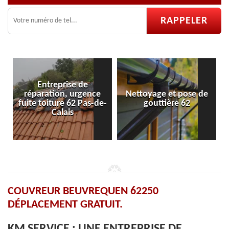
eprise de
ion, urgence
Nettoyage et pose de
Pose et répar
ture 62 Pas-de-
gouttière 62
velux 
Calais
COUVREUR BEUVREQUEN 62250
DÉPLACEMENT GRATUIT.