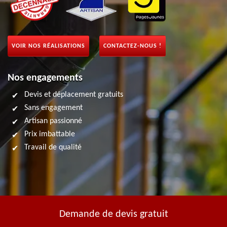
VOIR NOS RÉALISATIONS
CONTACTEZ-NOUS !
Nos engagements
Devis et déplacement gratuits
Sans engagement
Artisan passionné
Prix imbattable
Travail de qualité
Demande de devis gratuit