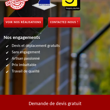
VOIR NOS RÉALISATIONS
CONTACTEZ-NOUS !
Nos engagements
Devis et déplacement gratuits
Sans engagement
Artisan passionné
Prix imbattable
Travail de qualité
Demande de devis gratuit