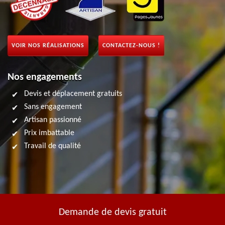
VOIR NOS RÉALISATIONS
CONTACTEZ-NOUS !
Nos engagements
Devis et déplacement gratuits
Sans engagement
Artisan passionné
Prix imbattable
Travail de qualité
Demande de devis gratuit