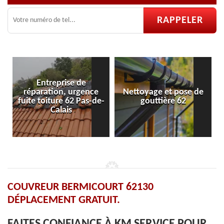
ce
Nettoyage et pose de
Pose et réparation de
-de-
gouttière 62
velux 62
COUVREUR BERMICOURT 62130
DÉPLACEMENT GRATUIT.