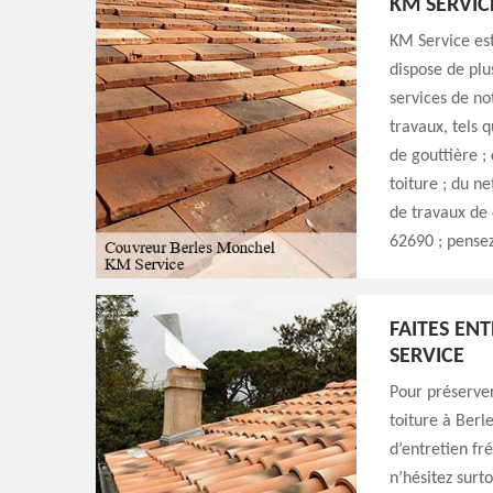
KM SERVIC
KM Service est
dispose de plu
services de no
travaux, tels q
de gouttière ;
toiture ; du n
de travaux de 
62690 ; pensez
FAITES EN
SERVICE
Pour préserver
toiture à Berl
d’entretien fr
n’hésitez surt