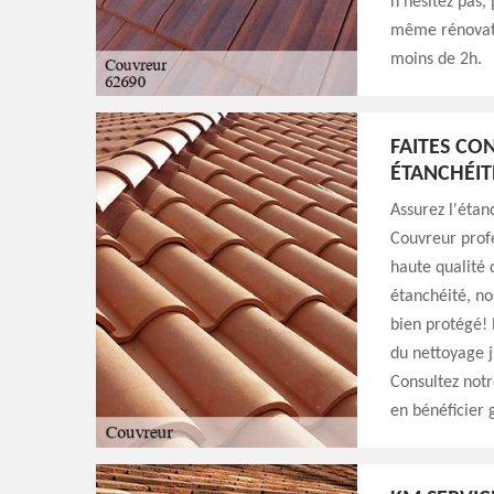
n'hésitez pas,
même rénovati
moins de 2h.
FAITES CO
ÉTANCHÉIT
Assurez l'étan
Couvreur profe
haute qualité
étanchéité, nou
bien protégé! 
du nettoyage j
Consultez notr
en bénéficier 