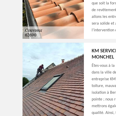
que soit la for
de revêtement
allons les ent
sera solide et
l’intervention
KM SERVIC
MONCHEL
Êtes-vous à la
dans la ville 
entreprise KM 
toiture, mauva
isolation à Be
pointe ; nous 
mettrons égale
qualité. Ainsi