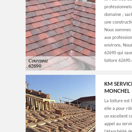
professionnels
domaine ; sach
une constructi
Nous sommes i
aux professionn
environs. Nous
62690 qui saur
toiture 62690 d
KM SERVIC
MONCHEL
La toiture est
elle a pour rô
un excellent c
appel au servi
l’étanchéité d