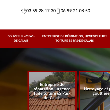
03 59 28 17 30
06 99 21 08 50
COUVREUR 62 PAS-
ENTREPRISE DE RÉPARATION, URGENCE FUITE
DE-CALAIS
TOITURE 62 PAS-DE-CALAIS
Entreprise de
62 Pas-de-
réparation, urgence
Nettoyage et 
lais
fuite toiture 62 Pas-
gouttière
de-Calais