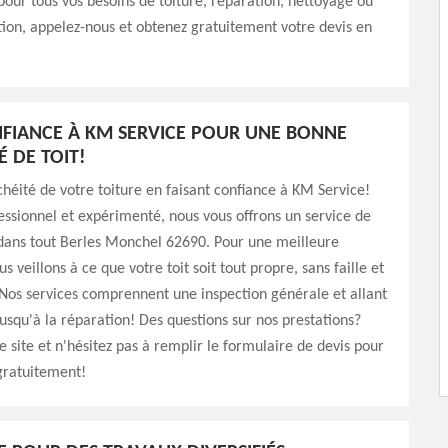
 pour tous vos besoins de toiture, réparation, nettoyage ou
on, appelez-nous et obtenez gratuitement votre devis en
NFIANCE À KM SERVICE POUR UNE BONNE
É DE TOIT!
chéité de votre toiture en faisant confiance à KM Service!
ssionnel et expérimenté, nous vous offrons un service de
 dans tout Berles Monchel 62690. Pour une meilleure
s veillons à ce que votre toit soit tout propre, sans faille et
Nos services comprennent une inspection générale et allant
usqu'à la réparation! Des questions sur nos prestations?
e site et n'hésitez pas à remplir le formulaire de devis pour
gratuitement!