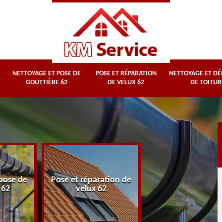
NETTOYAGE ET POSE DE
POSE ET RÉPARATION
NETTOYAGE ET D
GOUTTIÈRE 62
DE VELUX 62
DE TOITUR
Nettoyage et
pose de
Pose et réparation de
démoussage d
 62
velux 62
toiture 62