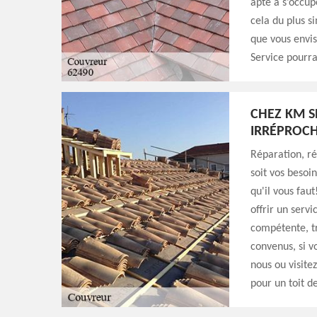
apte à s’occup
cela du plus s
que vous envis
Service pourra
CHEZ KM S
IRRÉPROCH
Réparation, r
soit vos besoi
qu'il vous fau
offrir un servi
compétente, tr
convenus, si v
nous ou visite
pour un toit d