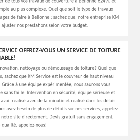
er de tous vos travaux de couverture à Bellonne 62490 et
imple au plus complexe. Quel que soit le type de travaux
agez de faire à Bellonne ; sachez que, notre entreprise KM
 ajuster nos prestations selon votre budget.
ERVICE OFFREZ-VOUS UN SERVICE DE TOITURE
ABLE!
énovation, nettoyage ou démoussage de toiture? Quel que
ns, sachez que KM Service est le couvreur de haut niveau
t! Grâce à une équipe expérimentée, nous saurons vous
ce sans faille. Intervention en sécurité, équipe sérieuse et
avail réalisé avec de la minutie et réalisé dans les délais
ous avez besoin de plus de détails sur nos services, appelez-
z notre site directement. Devis gratuit sans engagement,
e qualité, appelez-nous!