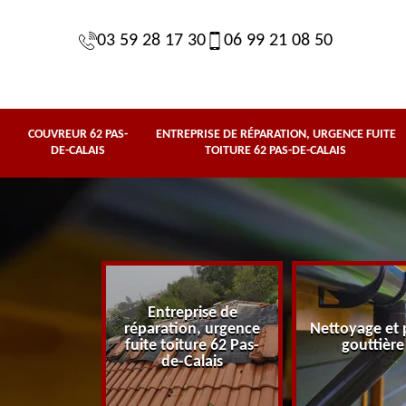
03 59 28 17 30
06 99 21 08 50
COUVREUR 62 PAS-
ENTREPRISE DE RÉPARATION, URGENCE FUITE
DE-CALAIS
TOITURE 62 PAS-DE-CALAIS
Entreprise de
62 Pas-de-
réparation, urgence
Nettoyage et 
lais
fuite toiture 62 Pas-
gouttière
de-Calais