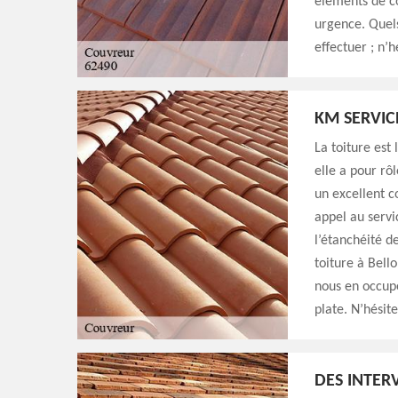
éléments de c
urgence. Quels
effectuer ; n’h
KM SERVIC
La toiture est
elle a pour rô
un excellent c
appel au servi
l’étanchéité d
toiture à Bello
nous en occupe
plate. N’hésit
DES INTER