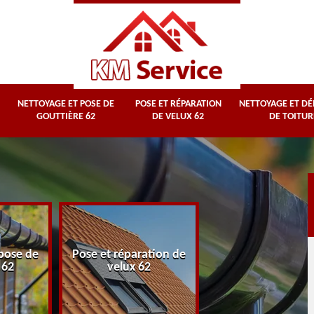
NETTOYAGE ET POSE DE
POSE ET RÉPARATION
NETTOYAGE ET D
GOUTTIÈRE 62
DE VELUX 62
DE TOITUR
Nettoyage et
pose de
Pose et réparation de
démoussage d
 62
velux 62
toiture 62