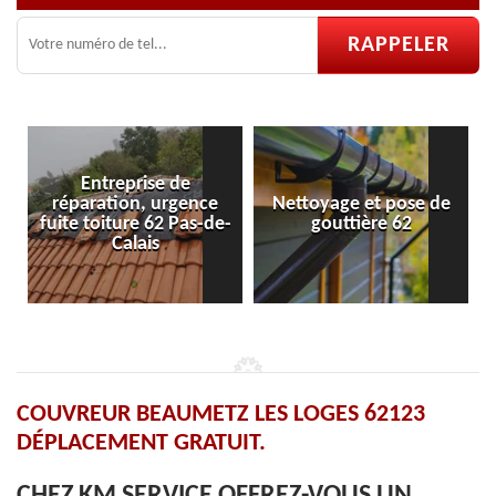
e de
urgence
Nettoyage et pose de
Pose et réparation
2 Pas-de-
gouttière 62
velux 62
COUVREUR BEAUMETZ LES LOGES 62123
DÉPLACEMENT GRATUIT.