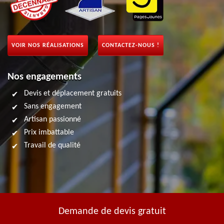
VOIR NOS RÉALISATIONS
CONTACTEZ-NOUS !
Nos engagements
Devis et déplacement gratuits
Sans engagement
Artisan passionné
Prix imbattable
Travail de qualité
Demande de devis gratuit