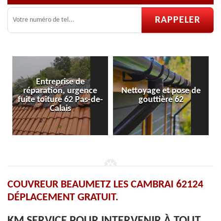
reprise de
tion, urgence
Nettoyage et pose de
Pose et répa
iture 62 Pas-de-
gouttière 62
velux
Calais
COUVREUR BEAUMETZ LES CAMBRAI 62124
DÉPLACEMENT GRATUIT.