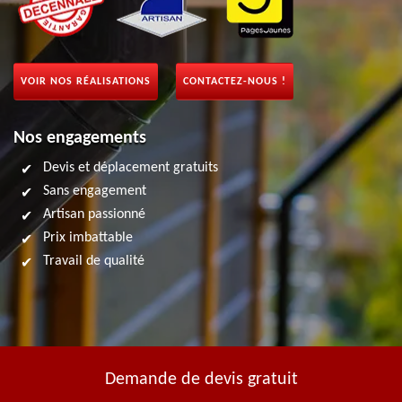
VOIR NOS RÉALISATIONS
CONTACTEZ-NOUS !
Nos engagements
Devis et déplacement gratuits
Sans engagement
Artisan passionné
Prix imbattable
Travail de qualité
Demande de devis gratuit