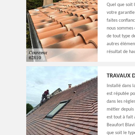
Quel que soit 
votre garantie
faites confian
nous sommes c
de tout type d
autres élément
résultat de ha
TRAVAUX D
Installé dans 
est réputée po
dans les règles
métier depuis 
est tout à fai
Beaufort Blavi
que soit le ty