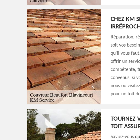
CHEZ KM S
IRRÉPROCH
Réparation, r
soit vos besoi
qu'il vous fau
offrir un servi
compétente, tr
convenus, si v
nous ou visite
pour un toit d
TOURNEZ V
TOIT ASSU
Saviez-vous q