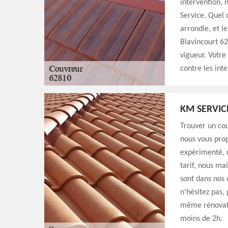
intervention, 
Service. Quel 
arrondie, et l
Blavincourt 62
vigueur. Votre
contre les int
KM SERVIC
Trouver un cou
nous vous pro
expérimenté, n
tarif, nous ma
sont dans nos 
n'hésitez pas,
même rénovati
moins de 2h.