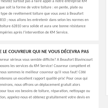
n’hésitez surtout pas à faire appel à notre entreprise KM
que soit la forme de votre toiture : en pente, plate ou
e type de revêtement toiture que vous avez à Beaufort
810 ; nous allons les entretenir dans selon les normes en
 toiture 62810 sera solide et aura une bonne résistance
empéries après l’intervention de KM Service.
E LE COUVREUR QUI NE VOUS DÉCEVRA PAS
vreur sérieux vous semble difficile? A Beaufort Blavincourt
posons les services du KM Service! Couvreur compétent et
ous sommes le meilleur couvreur qu'il vous faut! Côté
intenons un excellent rapport qualité-prix! Pour ceux qui
environs, nous offrons un déplacement gratuit alors
 pour tous vos besoins de toiture, réparation, nettoyage ou
on, appelez-nous et obtenez gratuitement votre devis en