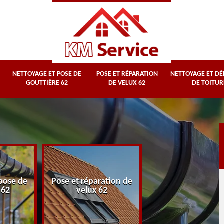
NETTOYAGE ET POSE DE
POSE ET RÉPARATION
NETTOYAGE ET D
GOUTTIÈRE 62
DE VELUX 62
DE TOITUR
Nettoyage et
pose de
Pose et réparation de
démoussage d
 62
velux 62
toiture 62