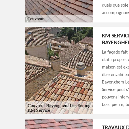
quels que soie
accompagnons 
KM SERVIC
BAYENGHE
La façade fait 
état : propre,
maison est exp
être envahi par
Bayenghem Les
Service peut s
pouvons interv
bois, pierre, 
TRAVAUX D