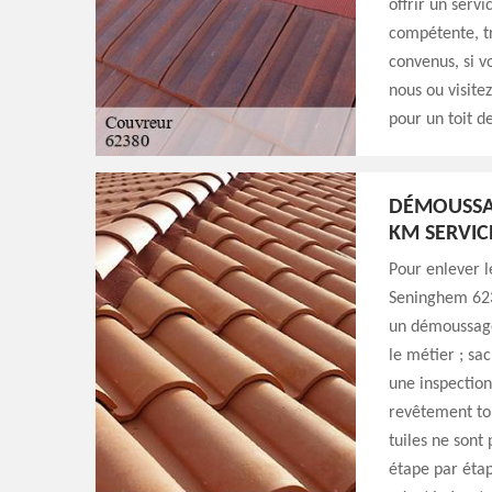
offrir un servi
compétente, tr
convenus, si v
nous ou visite
pour un toit d
DÉMOUSSAG
KM SERVIC
Pour enlever l
Seninghem 6238
un démoussage 
le métier ; sa
une inspection
revêtement toi
tuiles ne sont
étape par étap