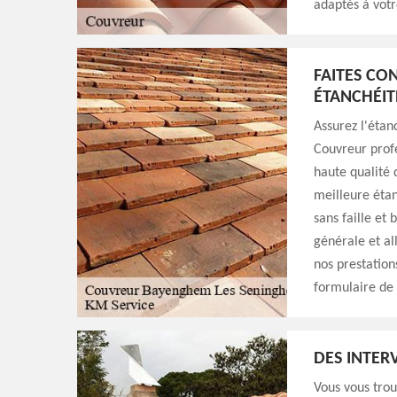
adaptés à vot
FAITES CO
ÉTANCHÉIT
Assurez l'étan
Couvreur profe
haute qualité
meilleure étanc
sans faille et
générale et al
nos prestation
formulaire de 
DES INTER
Vous vous tro