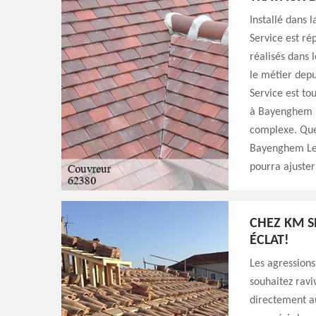
Installé dans 
Service est ré
réalisés dans l
le métier depu
Service est to
à Bayenghem L
complexe. Quel
Bayenghem Les
pourra ajuster
CHEZ KM S
ÉCLAT!
Les agressions
souhaitez ravi
directement a