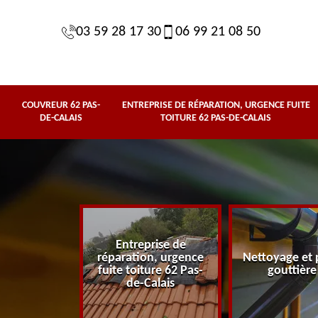
03 59 28 17 30
06 99 21 08 50
COUVREUR 62 PAS-
ENTREPRISE DE RÉPARATION, URGENCE FUITE
DE-CALAIS
TOITURE 62 PAS-DE-CALAIS
Entreprise de
62 Pas-de-
réparation, urgence
Nettoyage et 
lais
fuite toiture 62 Pas-
gouttière
de-Calais