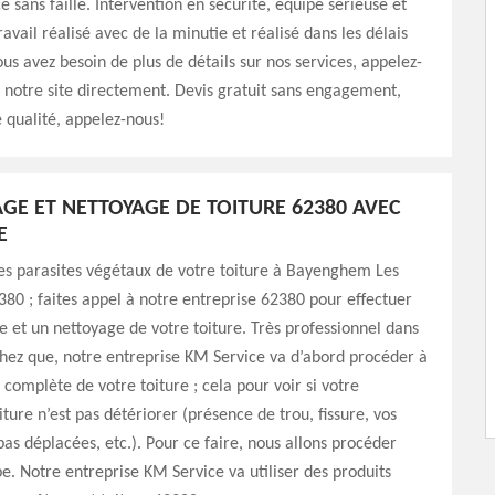
ce sans faille. Intervention en sécurité, équipe sérieuse et
avail réalisé avec de la minutie et réalisé dans les délais
ous avez besoin de plus de détails sur nos services, appelez-
z notre site directement. Devis gratuit sans engagement,
e qualité, appelez-nous!
E ET NETTOYAGE DE TOITURE 62380 AVEC
E
es parasites végétaux de votre toiture à Bayenghem Les
0 ; faites appel à notre entreprise 62380 pour effectuer
et un nettoyage de votre toiture. Très professionnel dans
chez que, notre entreprise KM Service va d’abord procéder à
 complète de votre toiture ; cela pour voir si votre
ture n’est pas détériorer (présence de trou, fissure, vos
 pas déplacées, etc.). Pour ce faire, nous allons procéder
e. Notre entreprise KM Service va utiliser des produits