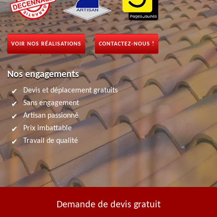
VOIR NOS RÉALISATIONS
CONTACTEZ-NOUS !
Nos engagements
Devis et déplacement gratuits
Sans engagement
Artisan passionné
Prix imbattable
Travail de qualité
Demande de devis gratuit