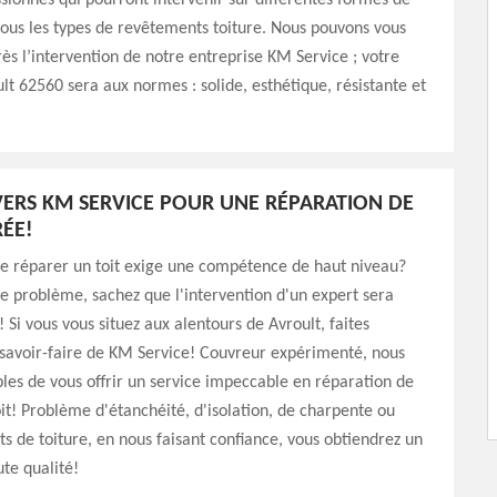
sionnés qui pourront intervenir sur différentes formes de
 tous les types de revêtements toiture. Nous pouvons vous
rès l’intervention de notre entreprise KM Service ; votre
ult 62560 sera aux normes : solide, esthétique, résistante et
ERS KM SERVICE POUR UNE RÉPARATION DE
RÉE!
ue réparer un toit exige une compétence de haut niveau?
le problème, sachez que l'intervention d'un expert sera
 Si vous vous situez aux alentours de Avroult, faites
 savoir-faire de KM Service! Couvreur expérimenté, nous
es de vous offrir un service impeccable en réparation de
oit! Problème d'étanchéité, d'isolation, de charpente ou
s de toiture, en nous faisant confiance, vous obtiendrez un
ute qualité!