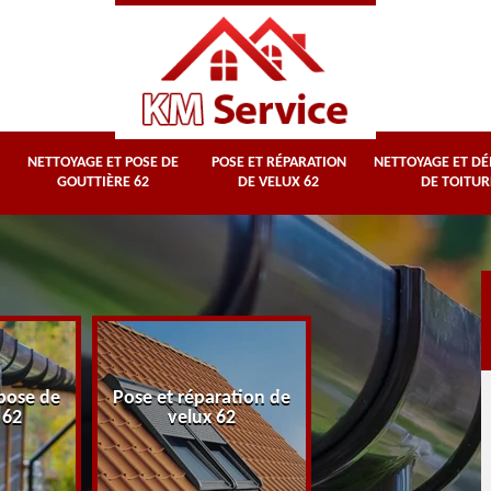
NETTOYAGE ET POSE DE
POSE ET RÉPARATION
NETTOYAGE ET D
GOUTTIÈRE 62
DE VELUX 62
DE TOITUR
Nettoyage et
pose de
Pose et réparation de
démoussage d
 62
velux 62
toiture 62