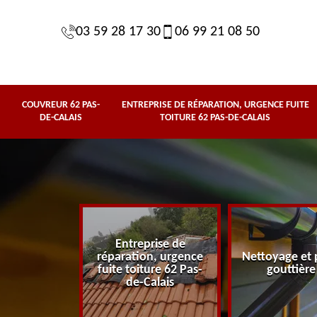
03 59 28 17 30
06 99 21 08 50
COUVREUR 62 PAS-
ENTREPRISE DE RÉPARATION, URGENCE FUITE
DE-CALAIS
TOITURE 62 PAS-DE-CALAIS
Entreprise de
62 Pas-de-
réparation, urgence
Nettoyage et 
lais
fuite toiture 62 Pas-
gouttière
de-Calais