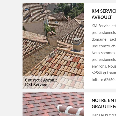
KM SERVIC
AVROULT
KM Service est
professionnels
domaine ; sach
une constructi
Nous sommes in
professionnels 
environs. Nous
62560 qui saur
toiture 62560 d
NOTRE ENT
GRATUITE
Dans le but d’