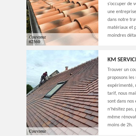
s’occuper de v
une entreprise 
dans notre trav
matériaux et p
moindres détai
KM SERVIC
Trouver un cou
proposons les
expérimenté, n
tarif, nous ma
sont dans nos 
n'hésitez pas,
même rénovati
moins de 2h.