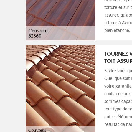
62560 très pas
toiture et sur
assurer, qu’ap
toiture à Avro
bien étanche.
TOURNEZ V
TOIT ASSU
Saviez-vous q
Quel que soit 
votre garantie!
confiance aux
sommes capabl
tout type de t
autres élément
résultat de ha