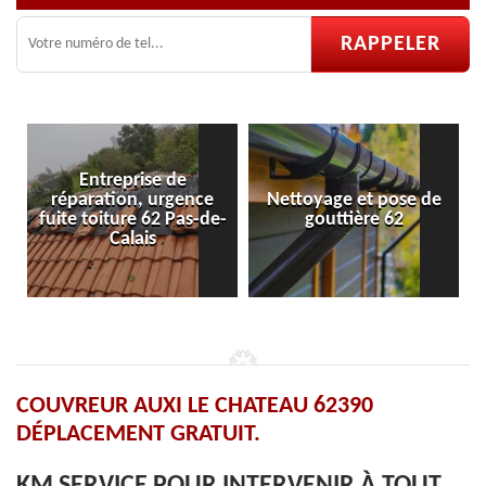
ce
Nettoyage et pose de
Pose et réparation de
-de-
gouttière 62
velux 62
COUVREUR AUXI LE CHATEAU 62390
DÉPLACEMENT GRATUIT.