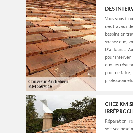
DES INTER
Vous vous trou
des travaux de
besoins en tra
sachez que, vo
D’ailleurs à A
pour interveni
que les résult
pour ce faire, 
professionnels
CHEZ KM S
IRRÉPROCH
Réparation, r
soit vos besoi