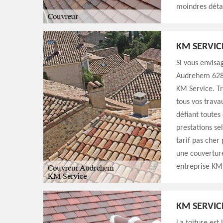
moindres détai
KM SERVIC
Si vous envisa
Audrehem 62890
KM Service. Tr
tous vos trava
défiant toutes
prestations se
tarif pas cher
une couverture
entreprise KM 
KM SERVIC