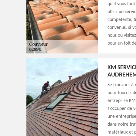
qu'il vous fau
offrir un servi
compétente, tr
convenus, si v
nous ou visite
pour un toit d
KM SERVIC
AUDREHE
Se trouvant à
pour fournir d
entreprise KM 
s’occuper de 
une entreprise 
dans notre trav
matériaux et p