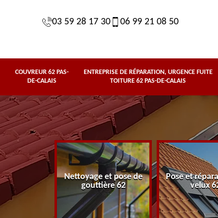
03 59 28 17 30
06 99 21 08 50
COUVREUR 62 PAS-
ENTREPRISE DE RÉPARATION, URGENCE FUITE
DE-CALAIS
TOITURE 62 PAS-DE-CALAIS
rise de
n, urgence
Nettoyage et pose de
Pose et répar
ure 62 Pas-
gouttière 62
velux 6
alais