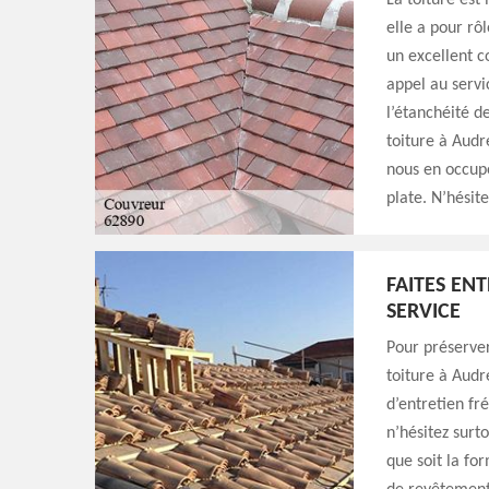
La toiture est
elle a pour rô
un excellent c
appel au servi
l’étanchéité d
toiture à Audr
nous en occupe
plate. N’hésit
FAITES EN
SERVICE
Pour préserver
toiture à Audr
d’entretien fr
n’hésitez surt
que soit la for