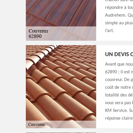
chacun suivi d
répondre à tou
Audrehem. Quel
simple au plus
l’art.
UN DEVIS
Avant que nou
62890 ; il est
couvreur. De p
coût de notre 
totalité des d
vous sera pas 
KM Service. Su
réponse claire 