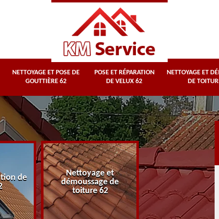
NETTOYAGE ET POSE DE
POSE ET RÉPARATION
NETTOYAGE ET D
GOUTTIÈRE 62
DE VELUX 62
DE TOITUR
Nettoyage et
Nettoyage et
ation de
démoussage de
ravalement de fa
2
toiture 62
62 Pas-de-Calai