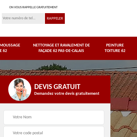
ON VOUS RAPPELLE GRATUITEMENT
ÉMOUSSAGE
NETTOYAGE ET RAVALEMENT DE
PEINTURE
E 62
FAÇADE 62 PAS-DE-CALAIS
TOITURE 62
DEVIS GRATUIT
Demandez votre devis gratuitement
Couvreur 62 Pas-de-
çade
Peinture toiture 62
Calais
s