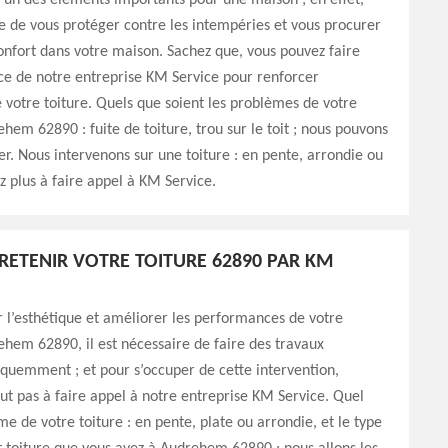
 l’un des éléments importants pour une maison ; en effet,
le de vous protéger contre les intempéries et vous procurer
onfort dans votre maison. Sachez que, vous pouvez faire
ce de notre entreprise KM Service pour renforcer
e votre toiture. Quels que soient les problèmes de votre
ehem 62890 : fuite de toiture, trou sur le toit ; nous pouvons
r. Nous intervenons sur une toiture : en pente, arrondie ou
ez plus à faire appel à KM Service.
TRETENIR VOTRE TOITURE 62890 PAR KM
 l’esthétique et améliorer les performances de votre
ehem 62890, il est nécessaire de faire des travaux
équemment ; et pour s’occuper de cette intervention,
out pas à faire appel à notre entreprise KM Service. Quel
me de votre toiture : en pente, plate ou arrondie, et le type