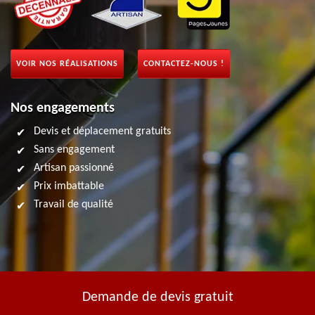
VOIR NOS RÉALISATIONS
CONTACTEZ-NOUS !
Nos engagements
Devis et déplacement gratuits
Sans engagement
Artisan passionné
Prix imbattable
Travail de qualité
Demande de devis gratuit