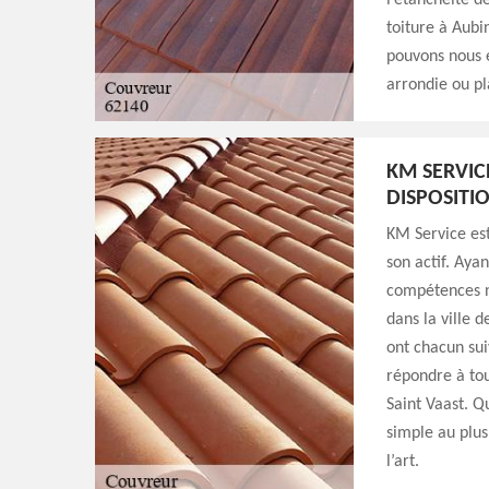
l’étanchéité d
toiture à Aubin
pouvons nous e
arrondie ou pl
KM SERVIC
DISPOSITI
KM Service est
son actif. Ayan
compétences n
dans la ville 
ont chacun sui
répondre à tou
Saint Vaast. Qu
simple au plus
l’art.