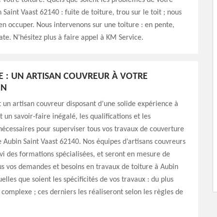
e votre toiture. Quels que soient les problèmes de votre
 Saint Vaast 62140 : fuite de toiture, trou sur le toit ; nous
n occuper. Nous intervenons sur une toiture : en pente,
ate. N’hésitez plus à faire appel à KM Service.
E : UN ARTISAN COUVREUR À VOTRE
ON
 un artisan couvreur disposant d’une solide expérience à
t un savoir-faire inégalé, les qualifications et les
écessaires pour superviser tous vos travaux de couverture
de Aubin Saint Vaast 62140. Nos équipes d’artisans couvreurs
vi des formations spécialisées, et seront en mesure de
s vos demandes et besoins en travaux de toiture à Aubin
elles que soient les spécificités de vos travaux : du plus
 complexe ; ces derniers les réaliseront selon les règles de