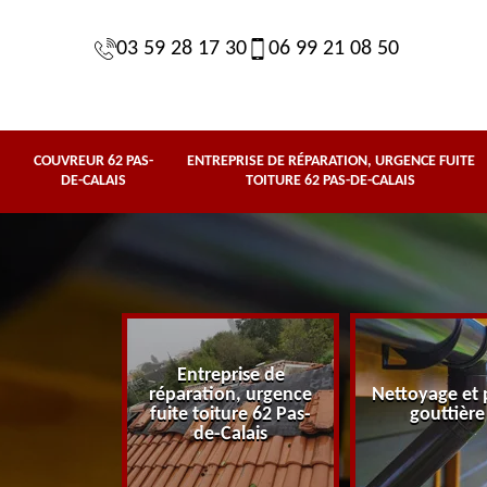
03 59 28 17 30
06 99 21 08 50
COUVREUR 62 PAS-
ENTREPRISE DE RÉPARATION, URGENCE FUITE
DE-CALAIS
TOITURE 62 PAS-DE-CALAIS
Entreprise de
62 Pas-de-
réparation, urgence
Nettoyage et 
lais
fuite toiture 62 Pas-
gouttière
de-Calais