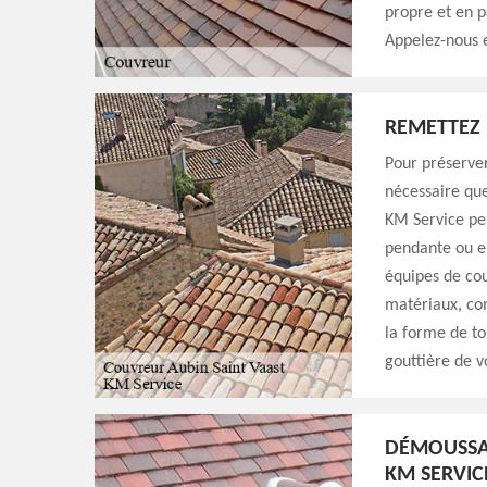
propre et en pa
Appelez-nous e
REMETTEZ 
Pour préserver
nécessaire que
KM Service peu
pendante ou en
équipes de cou
matériaux, com
la forme de to
gouttière de v
DÉMOUSSAG
KM SERVIC