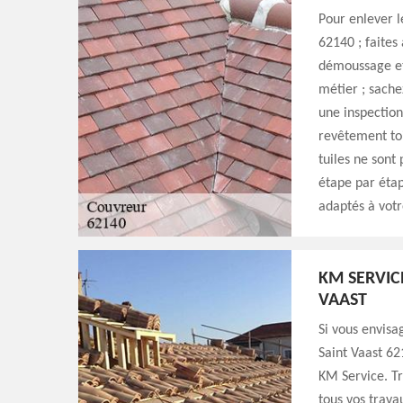
Pour enlever l
62140 ; faites
démoussage et 
métier ; sache
une inspection
revêtement toi
tuiles ne sont
étape par étap
adaptés à vot
KM SERVIC
VAAST
Si vous envisa
Saint Vaast 62
KM Service. Tr
tous vos trava