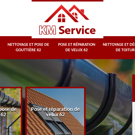
NETTOYAGE ET POSE DE
POSE ET RÉPARATION
NETTOYAGE ET D
GOUTTIÈRE 62
DE VELUX 62
DE TOITUR
Nettoyage et
pose de
Pose et réparation de
démoussage d
 62
velux 62
toiture 62