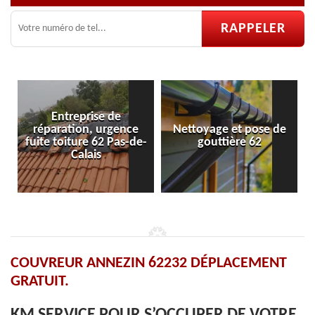
rise de
n, urgence
Nettoyage et pose de
Pose et réparat
e 62 Pas-de-
gouttière 62
velux 62
ais
COUVREUR ANNEZIN 62232 DÉPLACEMENT
GRATUIT.