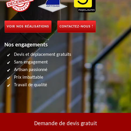
VOIR NOS RÉALISATIONS
CONTACTEZ-NOUS !
Nos engagements
Devis et déplacement gratuits
Sans engagement
Artisan passionné
Prix imbattable
Travail de qualité
Demande de devis gratuit