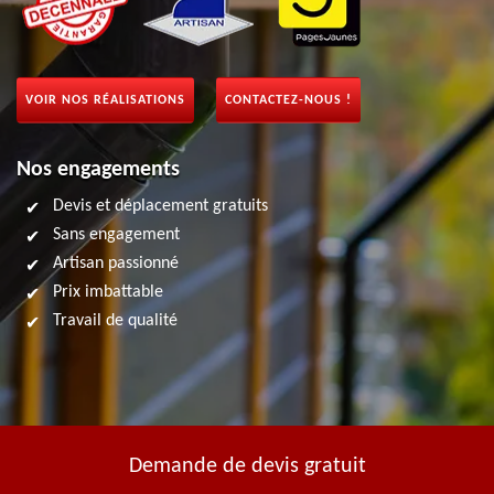
VOIR NOS RÉALISATIONS
CONTACTEZ-NOUS !
Nos engagements
Devis et déplacement gratuits
Sans engagement
Artisan passionné
Prix imbattable
Travail de qualité
Demande de devis gratuit