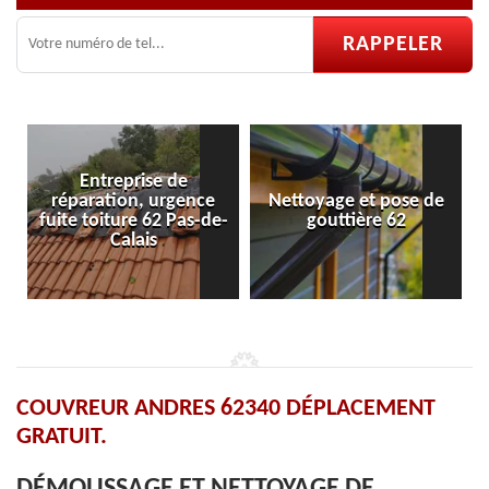
ise de
, urgence
Nettoyage et pose de
Pose et réparati
 62 Pas-de-
gouttière 62
velux 62
is
COUVREUR ANDRES 62340 DÉPLACEMENT
GRATUIT.