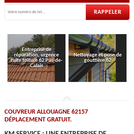
de
gence
Nettoyage et pose de
Pose et réparation de
Pas-de-
gouttière 62
velux 62
COUVREUR ALLOUAGNE 62157
DÉPLACEMENT GRATUIT.