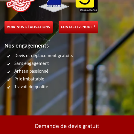
VOIR NOS RÉALISATIONS
CONTACTEZ-NOUS !
Nos engagements
Devis et déplacement gratuits
Sans engagement
Artisan passionné
Prix imbattable
Travail de qualité
Demande de devis gratuit