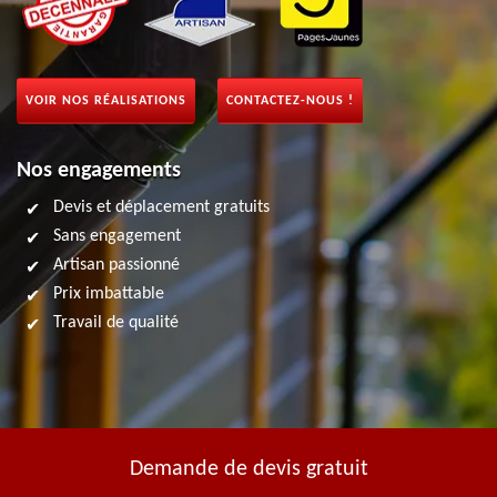
VOIR NOS RÉALISATIONS
CONTACTEZ-NOUS !
Nos engagements
Devis et déplacement gratuits
Sans engagement
Artisan passionné
Prix imbattable
Travail de qualité
Demande de devis gratuit