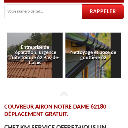
rise de
n, urgence
Nettoyage et pose de
Pose et réparat
e 62 Pas-de-
gouttière 62
velux 62
ais
COUVREUR AIRON NOTRE DAME 62180
DÉPLACEMENT GRATUIT.