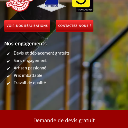
VOIR NOS RÉALISATIONS
CONTACTEZ-NOUS !
Nos engagements
Devis et déplacement gratuits
Sans engagement
Artisan passionné
Prix imbattable
Travail de qualité
Demande de devis gratuit