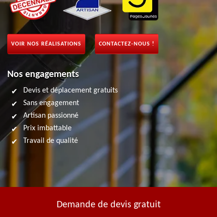
VOIR NOS RÉALISATIONS
CONTACTEZ-NOUS !
Nos engagements
Devis et déplacement gratuits
Sans engagement
Artisan passionné
Prix imbattable
Travail de qualité
Demande de devis gratuit