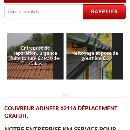
e
Nettoyage et pose de
Pose et réparation de
de-
gouttière 62
velux 62
COUVREUR ADINFER 62116 DÉPLACEMENT
GRATUIT.