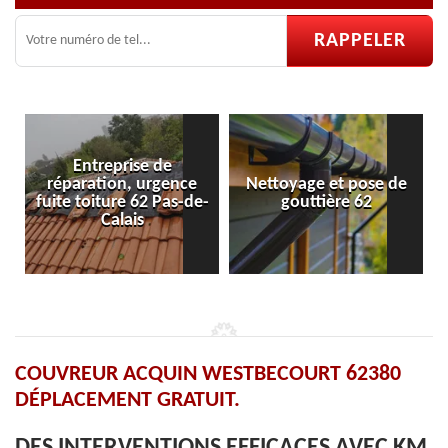
de
gence
Nettoyage et pose de
Pose et réparation d
Pas-de-
gouttière 62
velux 62
COUVREUR ACQUIN WESTBECOURT 62380
DÉPLACEMENT GRATUIT.